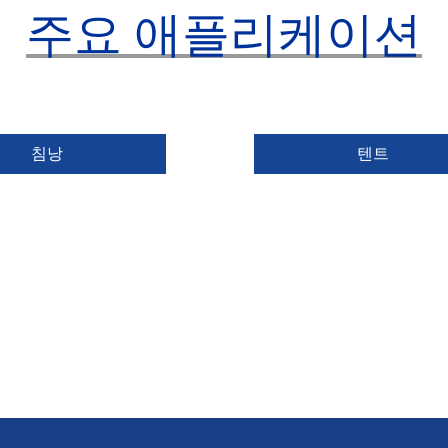
주요 애플리케이션
침낭
텐트