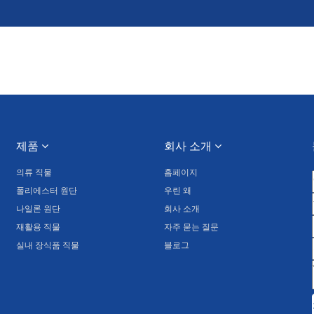
제품
회사 소개
의류 직물
홈페이지
폴리에스터 원단
우린 왜
나일론 원단
회사 소개
재활용 직물
자주 묻는 질문
실내 장식품 직물
블로그