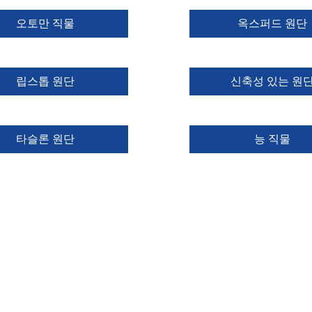
오토만 직물
옥스퍼드 원단
립스톱 원단
신축성 있는 원
타슬론 원단
능 직물