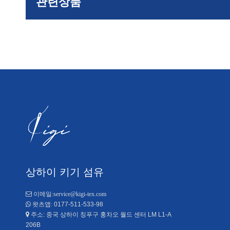
관련상품
상하이 키기 섬유

이메일:
service@kigi-tex.com
0177-511-533-98

왓츠앱:
주소: 중국 상하이 칭푸구 훙차오 월드 센터 LM L1-A

206B