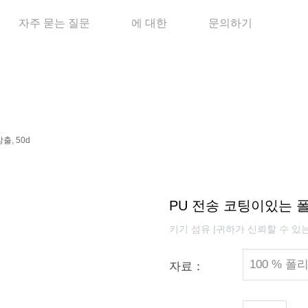
자주 묻는 질문
에 대한
문의하기
출, 50d
PU 전송 코팅이있는 폴
키기 섬유 |귀하가 신뢰할 수 있
100 % 폴
자료：