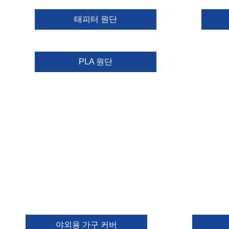
태피터 원단
PLA 원단
야외용 가구 커버