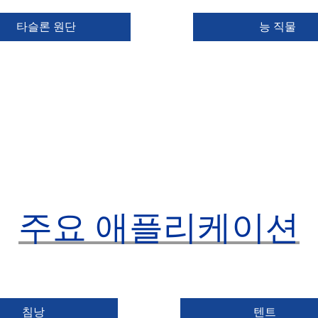
타슬론 원단
능 직물
주요 애플리케이션
침낭
텐트