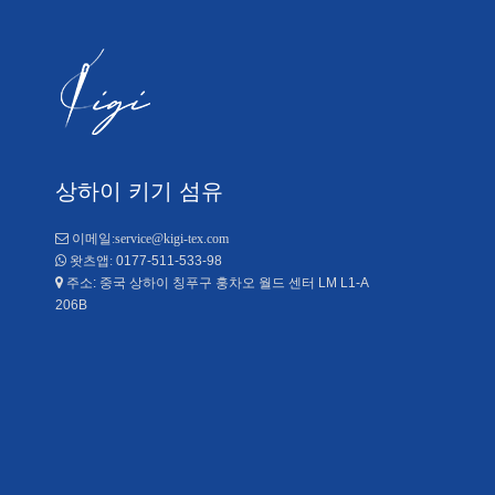
상하이 키기 섬유

이메일:
service@kigi-tex.com
0177-511-533-98

왓츠앱:
주소: 중국 상하이 칭푸구 훙차오 월드 센터 LM L1-A

206B