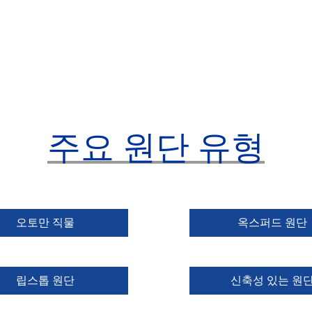
주요 원단 유형
오토만 직물
옥스퍼드 원단
립스톱 원단
신축성 있는 원