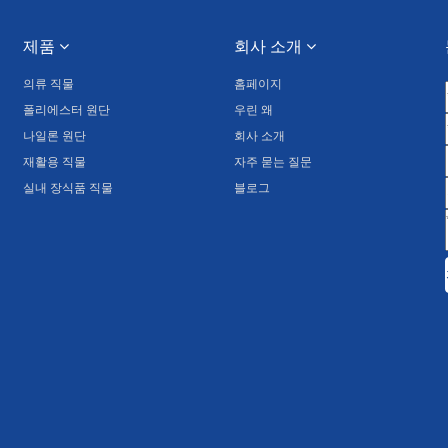
제품
회사 소개
의류 직물
홈페이지
폴리에스터 원단
우린 왜
나일론 원단
회사 소개
재활용 직물
자주 묻는 질문
실내 장식품 직물
블로그